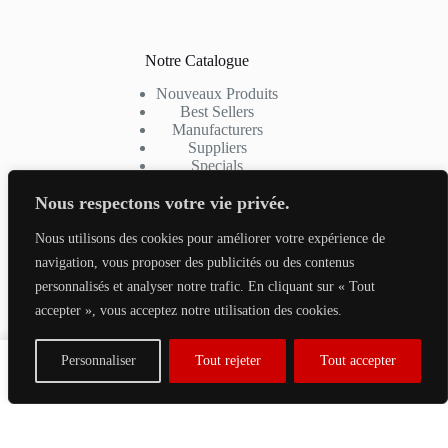
Notre Catalogue
Nouveaux Produ
it
s
Best Sellers
Manufacturers
Suppliers
Specials
Nous respectons votre vie privée.
Nous utilisons des cookies pour améliorer votre expérience de
navigation, vous proposer des publicités ou des contenus
Contactez-nous
personnalisés et analyser notre trafic. En cliquant sur « Tout
Téléphone: (+33) 01 43 00 84 60
accepter », vous acceptez notre utilisation des cookies.
📍 14 Avenue du Dauphiné – Centre Commercial Les
Fauvettes, 93330 Neuilly-sur-Marne
0
Personnaliser
Tout rejeter
Tout accepter
Accueil
Panier
Recherche
Copyright © 2026 - Par Seyna Beauté.