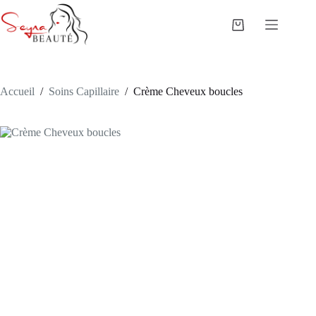
Passer
au
Panier
contenu
d’achat
Accueil
/
Soins Capillaire
/
Crème Cheveux boucles