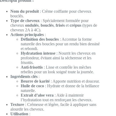
Descriptif produit :
Nom du produit
: Crème coiffante pour cheveux
bouclés.
Type de cheveux
: Spécialement formulée pour
cheveux
ondulés
,
bouclés
,
frisés
et
crépus
(types de
cheveux 2A à 4C).
Actions principales
:
Définition des boucles
: Accentue la forme
naturelle des boucles pour un rendu bien dessiné
et rebondi.
Hydratation intense
: Nourrit les cheveux en
profondeur, évitant ainsi la sécheresse et les
frisottis.
Anti-frisottis
: Lisse et contrôle les mèches
rebelles pour un look soigné toute la journée.
Ingrédients clés
:
Beurre de karité
: Apporte nutrition et douceur.
Huile de coco
: Hydrate et donne de la brillance
naturelle.
Extrait d’aloe vera
: Aide à maintenir
l’hydratation tout en renforçant les cheveux.
Texture
: Crémeuse et légère, facile à appliquer sans
alourdir les cheveux.
Utilisation
: