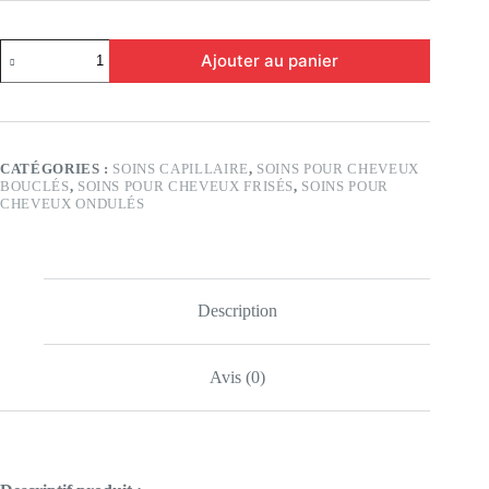
quantité
Ajouter au panier
de
Crème
Cheveux
boucles
CATÉGORIES :
SOINS CAPILLAIRE
,
SOINS POUR CHEVEUX
BOUCLÉS
,
SOINS POUR CHEVEUX FRISÉS
,
SOINS POUR
CHEVEUX ONDULÉS
Description
Avis (0)