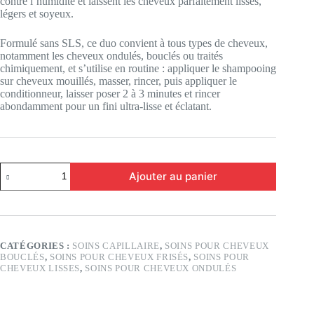
contre l’humidité et laissent les cheveux parfaitement lisses,
légers et soyeux.
Formulé sans SLS, ce duo convient à tous types de cheveux,
notamment les cheveux ondulés, bouclés ou traités
chimiquement, et s’utilise en routine : appliquer le shampooing
sur cheveux mouillés, masser, rincer, puis appliquer le
conditionneur, laisser poser 2 à 3 minutes et rincer
abondamment pour un fini ultra-lisse et éclatant.
quantité
Ajouter au panier
de
Duo
Lissant
Seyna
Beauté
CATÉGORIES :
SOINS CAPILLAIRE
,
SOINS POUR CHEVEUX
BOUCLÉS
,
SOINS POUR CHEVEUX FRISÉS
,
SOINS POUR
CHEVEUX LISSES
,
SOINS POUR CHEVEUX ONDULÉS