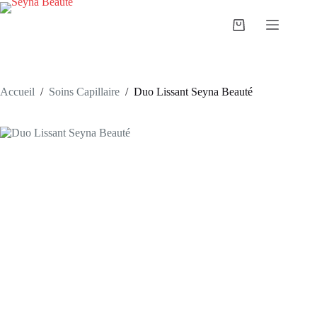
Passer
au
Panier
contenu
d’achat
Accueil
/
Soins Capillaire
/
Duo Lissant Seyna Beauté